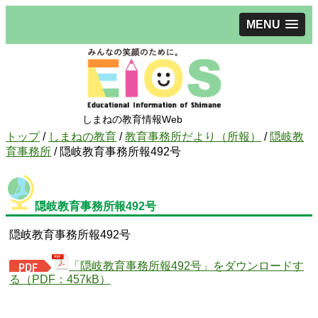
MENU
しまねの教育情報Web
現
トップ
/
しまねの教育
/
教育事務所だより（所報）
/
隠岐教
在
育事務所
/
隠岐教育事務所報492号
の
位
置：
隠岐教育事務所報492号
隠岐教育事務所報492号
「隠岐教育事務所報492号」をダウンロードす
る（PDF：457kB）