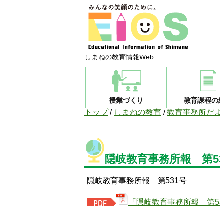
しまねの教育情報Web
授業づくり
教育課程の
現
トップ
/
しまねの教育
/
教育事務所だ
在
の
位
置：
隠岐教育事務所報 第5
隠岐教育事務所報 第531号
「隠岐教育事務所報 第53