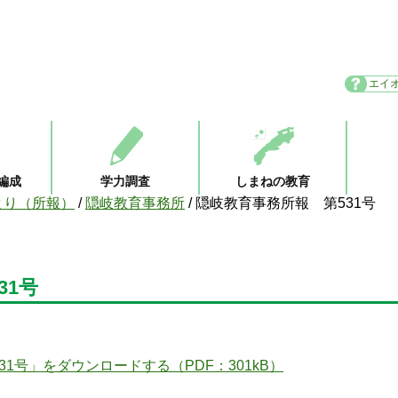
エイ
編成
学力調査
しまねの教育
より（所報）
/
隠岐教育事務所
/
隠岐教育事務所報 第531号
31号
1号」をダウンロードする（PDF：301kB）