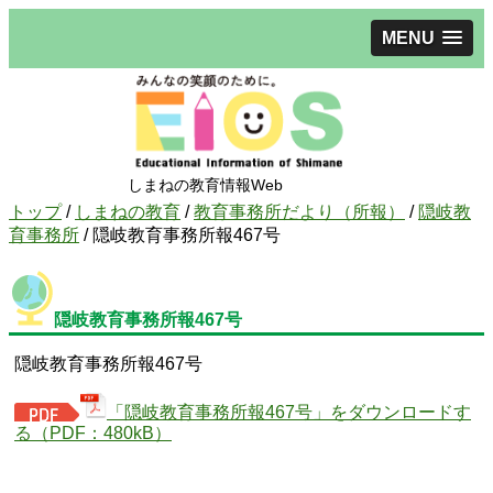
MENU
しまねの教育情報Web
現
トップ
/
しまねの教育
/
教育事務所だより（所報）
/
隠岐教
在
育事務所
/
隠岐教育事務所報467号
の
位
置：
隠岐教育事務所報467号
隠岐教育事務所報467号
「隠岐教育事務所報467号」をダウンロードす
る（PDF：480kB）