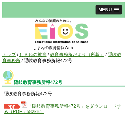
MENU
しまねの教育情報Web
現
トップ
/
しまねの教育
/
教育事務所だより（所報）
/
隠岐教
在
育事務所
/
隠岐教育事務所報472号
の
位
置：
隠岐教育事務所報472号
隠岐教育事務所報472号
「隠岐教育事務所報472号」をダウンロードす
る（PDF：582kB）