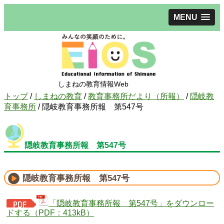
MENU
しまねの教育情報Web
現
トップ
/
しまねの教育
/
教育事務所だより（所報）
/
隠岐教
在
育事務所
/
隠岐教育事務所報 第547号
の
位
置：
隠岐教育事務所報 第547号
隠岐教育事務所報 第547号
「隠岐教育事務所報 第547号」をダウンロー
ドする（PDF：413kB）