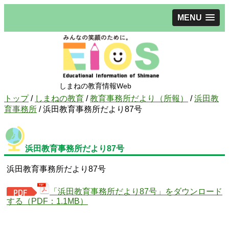
MENU
しまねの教育情報Web
現
トップ
/
しまねの教育
/
教育事務所だより（所報）
/
浜田教
在
育事務所
/
浜田教育事務所だより87号
の
位
置：
浜田教育事務所だより87号
浜田教育事務所だより87号
「浜田教育事務所だより87号」をダウンロード
する（PDF：1.1MB）