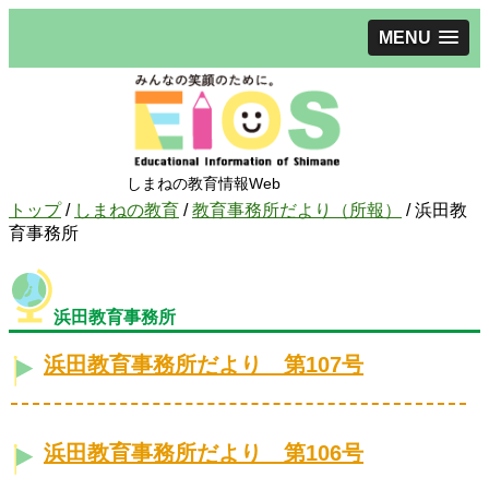
MENU
しまねの教育情報Web
現
トップ
/
しまねの教育
/
教育事務所だより（所報）
/
浜田教
在
育事務所
の
位
置：
浜田教育事務所
浜田教育事務所だより 第107号
浜田教育事務所だより 第106号