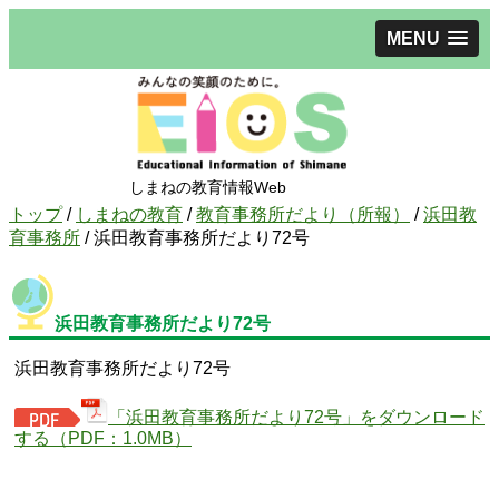
MENU
しまねの教育情報Web
現
トップ
/
しまねの教育
/
教育事務所だより（所報）
/
浜田教
在
育事務所
/
浜田教育事務所だより72号
の
位
置：
浜田教育事務所だより72号
浜田教育事務所だより72号
「浜田教育事務所だより72号」をダウンロード
する（PDF：1.0MB）