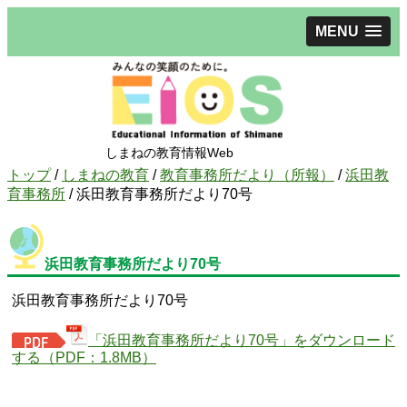
MENU
しまねの教育情報Web
現
トップ
/
しまねの教育
/
教育事務所だより（所報）
/
浜田教
在
育事務所
/
浜田教育事務所だより70号
の
位
置：
浜田教育事務所だより70号
浜田教育事務所だより70号
「浜田教育事務所だより70号」をダウンロード
する（PDF：1.8MB）