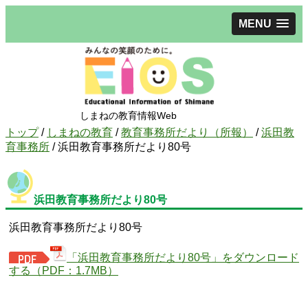
MENU
しまねの教育情報Web
現
トップ
/
しまねの教育
/
教育事務所だより（所報）
/
浜田教
在
育事務所
/
浜田教育事務所だより80号
の
位
置：
浜田教育事務所だより80号
浜田教育事務所だより80号
「浜田教育事務所だより80号」をダウンロード
する（PDF：1.7MB）