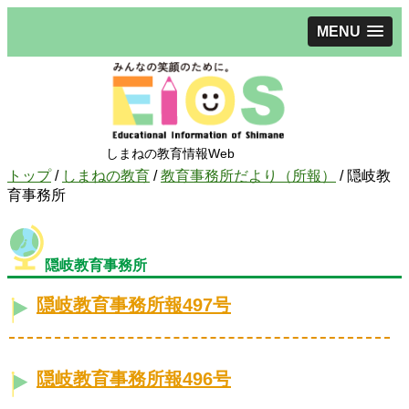
MENU
しまねの教育情報Web
現
トップ
/
しまねの教育
/
教育事務所だより（所報）
/
隠岐教
在
育事務所
の
位
置：
隠岐教育事務所
隠岐教育事務所報497号
隠岐教育事務所報496号