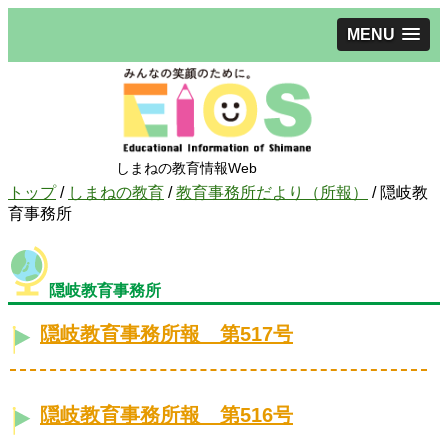
MENU
しまねの教育情報Web
現
トップ
/
しまねの教育
/
教育事務所だより（所報）
/
隠岐教
在
育事務所
の
位
置：
隠岐教育事務所
隠岐教育事務所報 第517号
隠岐教育事務所報 第516号