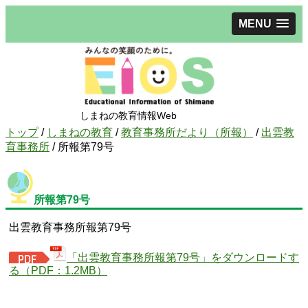
MENU
しまねの教育情報Web
現
トップ
/
しまねの教育
/
教育事務所だより（所報）
/
出雲教
在
育事務所
/
所報第79号
の
位
置：
所報第79号
出雲教育事務所報第79号
「出雲教育事務所報第79号」をダウンロードす
る（PDF：1.2MB）