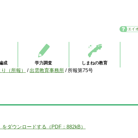
エイ
編成
学力調査
しまねの教育
より（所報）
/
出雲教育事務所
/
所報第75号
をダウンロードする（PDF：882kB）