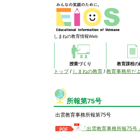
しまねの教育情報Web
授業づくり
教育課程の
現
トップ
/
しまねの教育
/
教育事務所だ
在
の
位
置：
所報第75号
出雲教育事務所報第75号
「出雲教育事務所報75号」