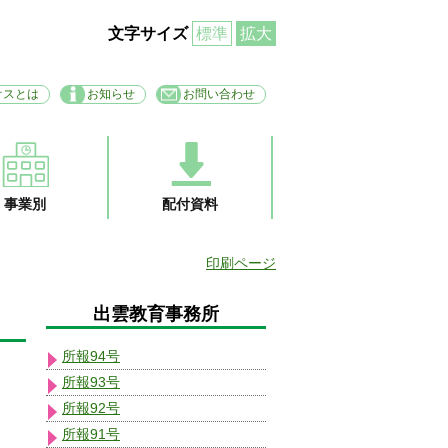
文字サイズ
標準
拡大
オスとは
お知らせ
お問い合わせ
事業別
配付資料
印刷ページ
出雲教育事務所
所報94号
所報93号
所報92号
所報91号