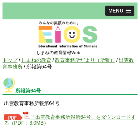
MENU
しまねの教育情報Web
現
トップ
/
しまねの教育
/
教育事務所だより（所報）
/
出雲教
在
育事務所
/
所報第64号
の
位
置：
所報第64号
出雲教育事務所報第64号
「出雲教育事務所報第64号」をダウンロードす
る（PDF：3.0MB）