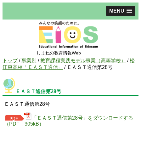
MENU
しまねの教育情報Web
現
トップ
/
事業別
/
教育課程実践モデル事業（高等学校）
/
松
在
江東高校「ＥＡＳＴ通信」
/
ＥＡＳＴ通信第28号
の
位
置：
ＥＡＳＴ通信第28号
ＥＡＳＴ通信第28号
「ＥＡＳＴ通信第28号」をダウンロードする
（PDF：305kB）