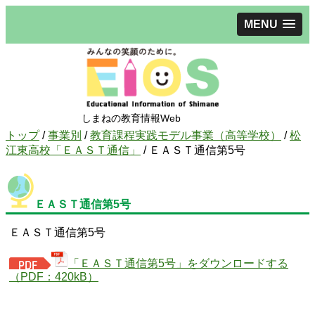
MENU
しまねの教育情報Web
現
トップ
/
事業別
/
教育課程実践モデル事業（高等学校）
/
松
在
江東高校「ＥＡＳＴ通信」
/
ＥＡＳＴ通信第5号
の
位
置：
ＥＡＳＴ通信第5号
ＥＡＳＴ通信第5号
「ＥＡＳＴ通信第5号」をダウンロードする
（PDF：420kB）