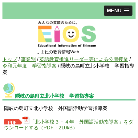
MENU
しまねの教育情報Web
現
トップ
/
事業別
/
英語教育推進リーダー等による公開授業
/
在
令和元年度 学習指導案
/
隠岐の島町立北小学校 学習指導
の
案
位
置：
隠岐の島町立北小学校 学習指導案
隠岐の島町立北小学校 外国語活動学習指導案
「北小学校３・４年 外国語活動指導案」をダ
ウンロードする（PDF：210kB）