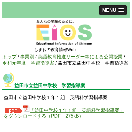
MENU
しまねの教育情報Web
現
トップ
/
事業別
/
英語教育推進リーダー等による公開授業
/
在
令和元年度 学習指導案
/
益田市立益田中学校 学習指導案
の
位
置：
益田市立益田中学校 学習指導案
益田市立益田中学校１年１組 英語科学習指導案
「益田中学校１年１組 英語科学習指導案」
をダウンロードする（PDF：275kB）