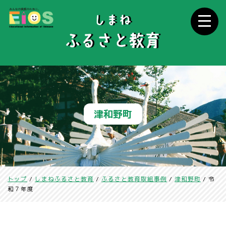
このページの本文へ
津和野町
現
トップ
/
しまねふるさと教育
/
ふるさと教育取組事例
/
津和野町
/
令
在
和７年度
の
位
置：