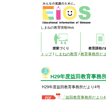
しまねの教育情報Web
授業づくり
教育課程の
現
トップ
/
しまねの教育
/
教育事務所だ
在
の
位
置：
H29年度益田教育事務
H29年度益田教育事務所だより4号
「益田教育事務所だより4号