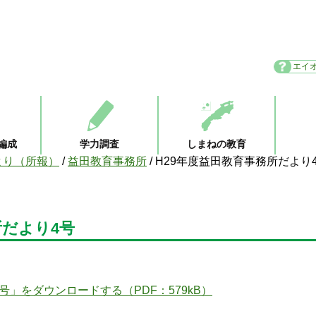
エイ
編成
学力調査
しまねの教育
より（所報）
/
益田教育事務所
/
H29年度益田教育事務所だより
所だより4号
」をダウンロードする（PDF：579kB）