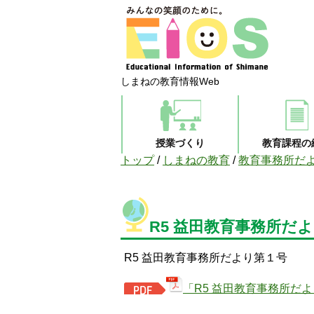
しまねの教育情報Web
授業づくり
教育課程の
現
トップ
/
しまねの教育
/
教育事務所だ
在
の
位
置：
R5 益田教育事務所だ
R5 益田教育事務所だより第１号
「R5 益田教育事務所だよ