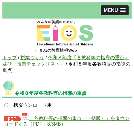
MENU
しまねの教育情報Web
現
トップ
/
授業づくり
/
令和８年度「各教科等の指導の重点」
在
及び「授業チェックリスト」
/
令和８年度各教科等の指導の
の
重点
位
置：
令和８年度各教科等の指導の重点
〇一括ダウンロード用
「各教科等の指導の重点（一括版）」をダウン
ロードする（PDF：8.3MB）