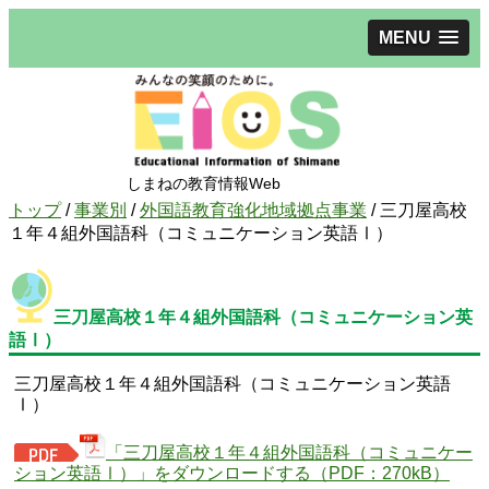
MENU
しまねの教育情報Web
現
トップ
/
事業別
/
外国語教育強化地域拠点事業
/
三刀屋高校
在
１年４組外国語科（コミュニケーション英語Ⅰ）
の
位
置：
三刀屋高校１年４組外国語科（コミュニケーション英
語Ⅰ）
三刀屋高校１年４組外国語科（コミュニケーション英語
Ⅰ）
「三刀屋高校１年４組外国語科（コミュニケー
ション英語Ⅰ）」をダウンロードする（PDF：270kB）