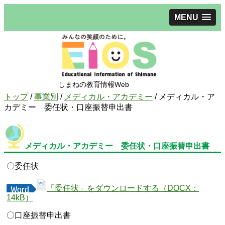
MENU
しまねの教育情報Web
現
トップ
/
事業別
/
メディカル・アカデミー
/
メディカル・ア
在
カデミー 委任状・口座振替申出書
の
位
置：
メディカル・アカデミー 委任状・口座振替申出書
〇委任状
「委任状」をダウンロードする（DOCX：
14kB）
〇口座振替申出書