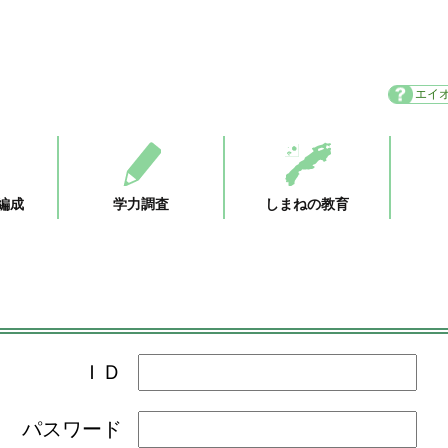
エイ
編成
学力調査
しまねの教育
ＩＤ
パスワード