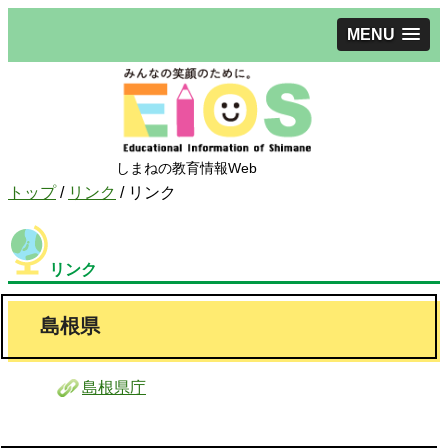
MENU
しまねの教育情報Web
現
トップ
/
リンク
/
リンク
在
の
位
リンク
置：
島根県
島根県庁