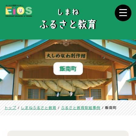
このページの本文へ
飯南町
現
トップ
/
しまねふるさと教育
/
ふるさと教育取組事例
/
飯南町
在
の
位
置：