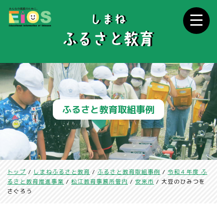
このページの本文へ
ふるさと教育取組事例
現
トップ
/
しまねふるさと教育
/
ふるさと教育取組事例
/
令和４年度 ふ
在
るさと教育推進事業
/
松江教育事務所管内
/
安来市
/
大豆のひみつを
の
さぐろう
位
置：