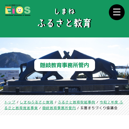
このページの本文へ
隠岐教育事務所管内
現
トップ
/
しまねふるさと教育
/
ふるさと教育取組事例
/
令和２年度 ふ
在
るさと教育推進事業
/
隠岐教育事務所管内
/
五箇まちづくり協議会
の
位
置：