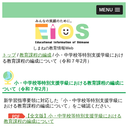
MENU
しまねの教育情報Web
現
トップ
/
教育課程の編成
/
小・中学校等特別支援学級におけ
在
る教育課程の編成について（令和７年2月）
の
位
置：
小・中学校等特別支援学級における教育課程の編成に
ついて（令和７年2月）
新学習指導要領に対応した「小・中学校等特別支援学級に
おける教育課程の編成について」をご確認ください。
【全文版】小・中学校等特別支援学級における
教育課程の編成について