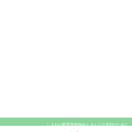
しまねの教育情報Webは みんなの笑顔のために。EIOS:Educa