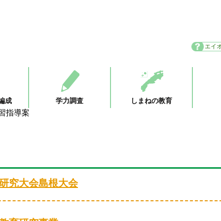
エイ
編成
学力調査
しまねの教育
習指導案
育研究大会島根大会