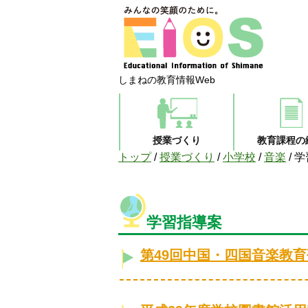
しまねの教育情報Web
授業づくり
教育課程の
現
トップ
/
授業づくり
/
小学校
/
音楽
/
学
在
の
位
置：
学習指導案
第49回中国・四国音楽教