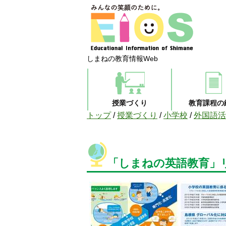
しまねの教育情報Web
授業づくり
教育課程の
現
トップ
/
授業づくり
/
小学校
/
外国語活
在
の
位
置：
「しまねの英語教育」