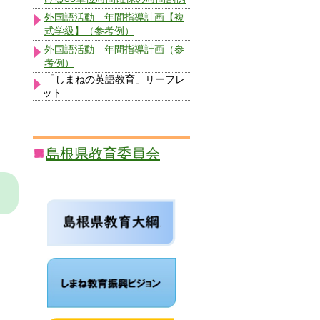
外国語活動 年間指導計画【複
式学級】（参考例）
外国語活動 年間指導計画（参
考例）
「しまねの英語教育」リーフレ
ット
島根県教育委員会