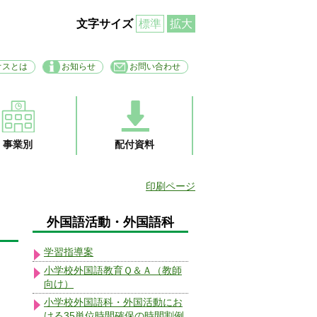
文字サイズ
標準
拡大
オスとは
お知らせ
お問い合わせ
事業別
配付資料
印刷ページ
外国語活動・外国語科
学習指導案
小学校外国語教育Ｑ＆Ａ（教師
向け）
小学校外国語科・外国活動にお
ける35単位時間確保の時間割例